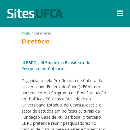
Diretório
Atualizações
/
Início
Diretório
Solicitar novo
Diretório
Ajuda
III EBPC – III Encontro Brasileiro de
Pesquisa em Cultura
Organizado pela Pró-Reitoria de Cultura da
Universidade Federal do Cariri (UFCA), em
parceria com o Programa de Pós-Graduação
em Políticas Públicas e Sociedade da
Universidade Estadual do Ceará (Uece) e o
setor de estudos em políticas culturais da
Fundação Casa de Rui Barbosa, o terceiro
EBPC pretende reunir pesquisadores no
campo de cultura para debater e fomentar o