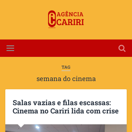
TAG
semana do cinema
Salas vazias e filas escassas:
Cinema no Cariri lida com crise