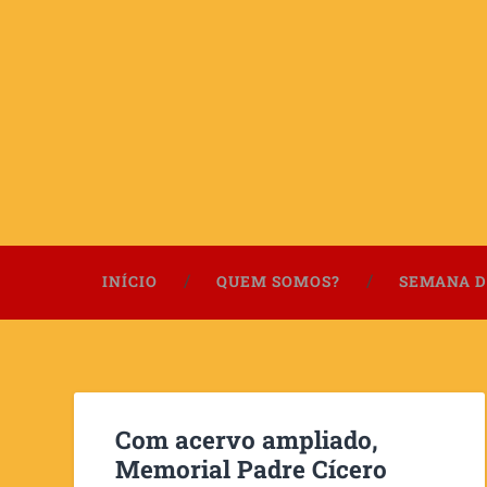
INÍCIO
QUEM SOMOS?
SEMANA D
Com acervo ampliado,
Memorial Padre Cícero