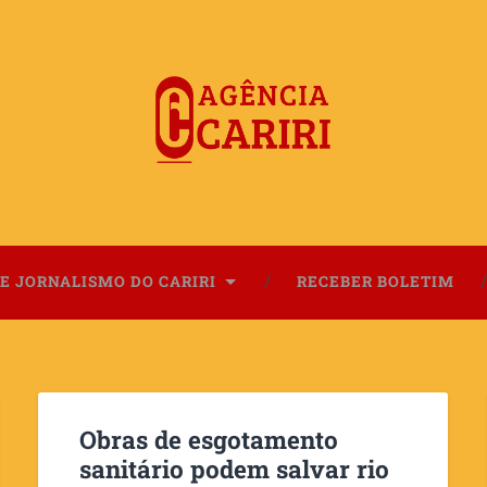
E JORNALISMO DO CARIRI
RECEBER BOLETIM
Obras de esgotamento
sanitário podem salvar rio