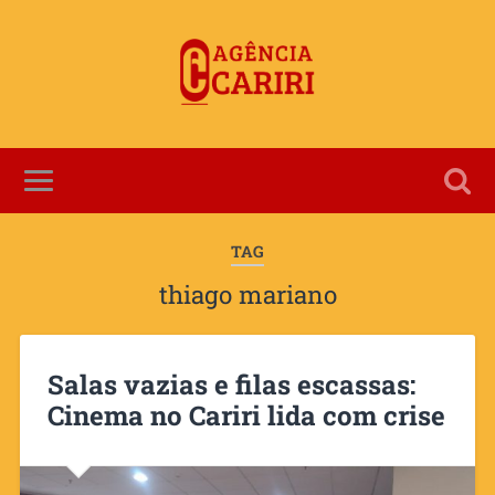
TAG
thiago mariano
Salas vazias e filas escassas:
Cinema no Cariri lida com crise