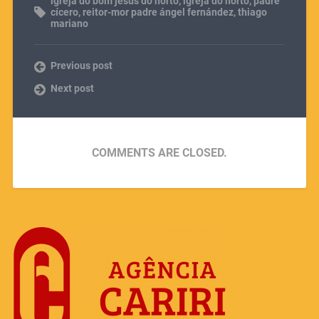
igreja do bom jesus do horto
,
igreja do horto
,
padre
cícero
,
reitor-mor padre ángel fernández
,
thiago
mariano
Previous post
Next post
COMMENTS ARE CLOSED.