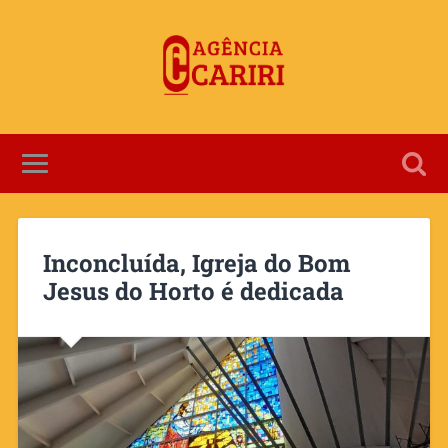
Inconcluída, Igreja do Bom
Jesus do Horto é dedicada