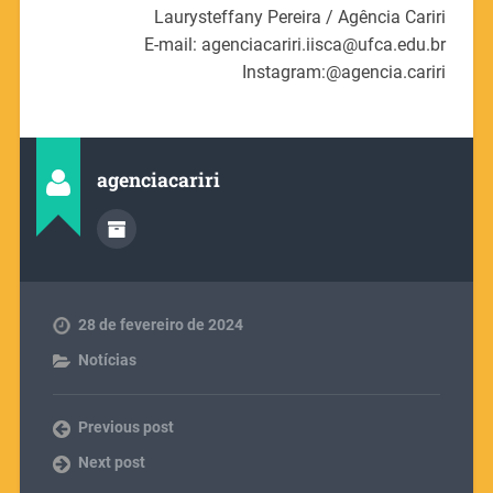
Laurysteffany Pereira / Agência Cariri
E-mail: agenciacariri.iisca@ufca.edu.br
Instagram:@agencia.cariri
agenciacariri
28 de fevereiro de 2024
Notícias
Previous post
Next post